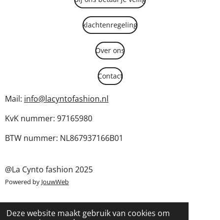
klachtenregeling
Over ons
Contact
Mail:
info@lacyntofashion.nl
KvK nummer: 97165980
BTW nummer: NL867937166B01
@La Cynto fashion 2025
Powered by
JouwWeb
Deze website maakt gebruik van cookies om