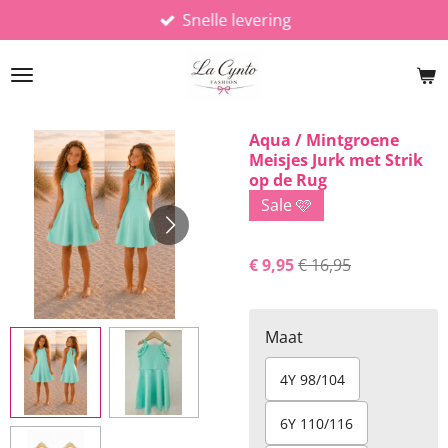
Snelle levering
Ga
direct
naar
de
hoofdinhoud
Aqua / Mintgroene
Meisjes Jurk met Strik
op de Rug
Sale 🩷
€ 9,95
€ 16,95
Maat
4Y 98/104
6Y 110/116