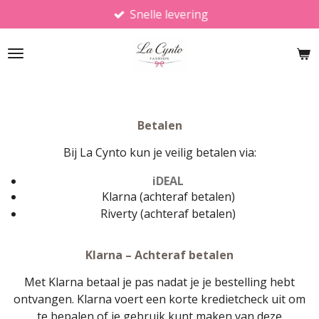
Snelle levering
Ga
direct
naar
de
hoofdinhoud
Betalen
Bij La Cynto kun je veilig betalen via:
iDEAL
Klarna (achteraf betalen)
Riverty (achteraf betalen)
Klarna – Achteraf betalen
Met Klarna betaal je pas nadat je je bestelling hebt
ontvangen. Klarna voert een korte kredietcheck uit om
te bepalen of je gebruik kunt maken van deze