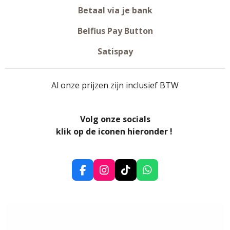
Betaal via je bank
Belfius Pay Button
Satispay
Al onze prijzen zijn inclusief BTW
Volg onze socials
klik op de iconen hieronder !
F
I
T
W
a
n
i
h
c
s
k
a
e
t
T
t
b
a
o
s
o
g
k
A