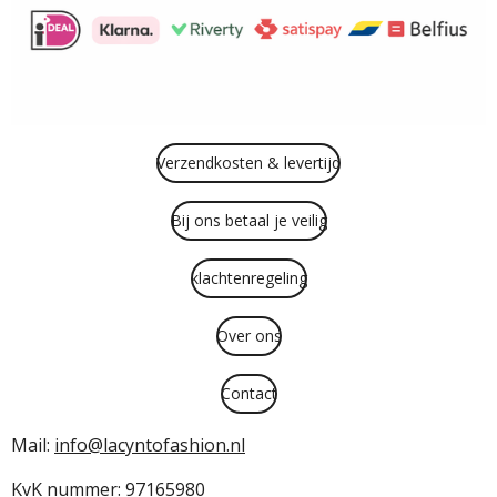
o
r
p
k
a
p
m
Verzendkosten & levertijd
Bij ons betaal je veilig
klachtenregeling
Over ons
Contact
Mail:
info@lacyntofashion.nl
KvK nummer: 97165980