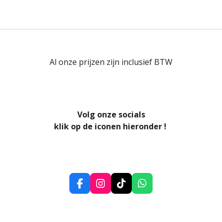
Al onze prijzen zijn inclusief BTW
Volg onze socials
klik op de iconen hieronder !
F
I
T
W
a
n
i
h
c
s
k
a
e
t
T
t