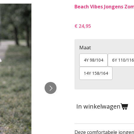
Beach Vibes Jongens Zo
€ 24,95
Maat
4Y 98/104
6Y 110/116
14Y 158/164
In winkelwagen
Deze comfortabele jongens