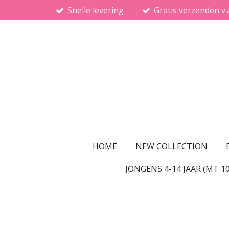
Snelle levering
Gratis verzenden v.
Ga
direct
naar
de
hoofdinhoud
HOME
NEW COLLECTION
JONGENS 4-14 JAAR (MT 1