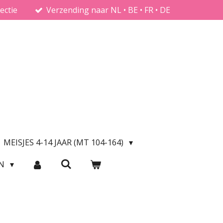
ectie
Verzending naar NL • BE • FR • DE
MEISJES 4-14 JAAR (MT 104-164)
EN