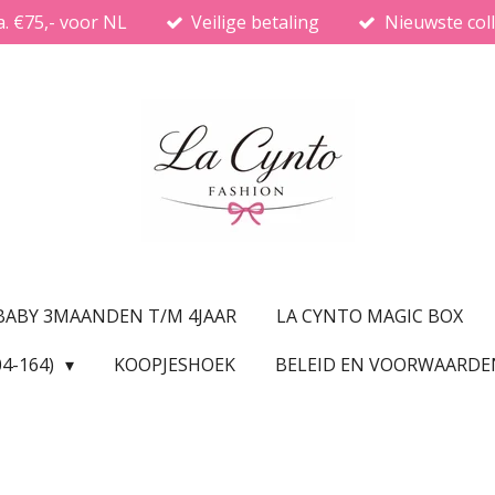
a. €75,- voor NL
Veilige betaling
Nieuwste coll
BABY 3MAANDEN T/M 4JAAR
LA CYNTO MAGIC BOX
04-164)
KOOPJESHOEK
BELEID EN VOORWAARD