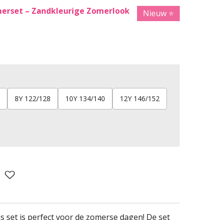
merset – Zandkleurige Zomerlook
Nieuw ⭐️
8Y 122/128
10Y 134/140
12Y 146/152
 set is perfect voor de zomerse dagen! De set