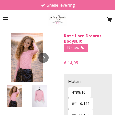
Snelle levering
Ga
direct
naar
de
hoofdinhoud
Roze Lace Dreams
Bodysuit
Nieuw 🎀
€ 14,95
Maten
4Y98/104
6Y110/116
8Y122/128