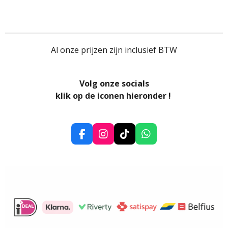
Al onze prijzen zijn inclusief BTW
Volg onze socials
klik op de iconen hieronder !
F
I
T
W
a
n
i
h
c
s
k
a
e
t
T
t
b
a
o
s
o
g
k
A
o
r
p
k
a
p
m