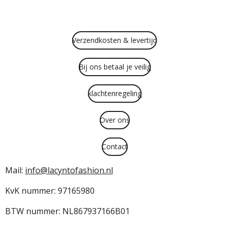
Verzendkosten & levertijd
Bij ons betaal je veilig
klachtenregeling
Over ons
Contact
Mail:
info@lacyntofashion.nl
KvK nummer: 97165980
BTW nummer: NL867937166B01