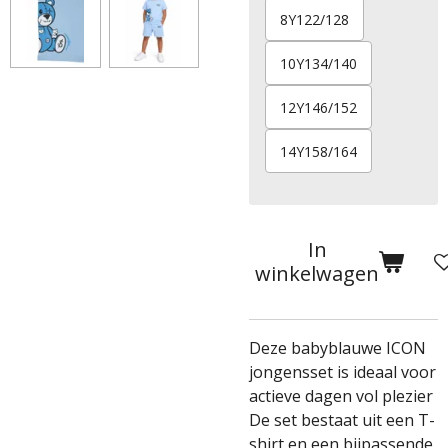
8Y122/128
10Y134/140
12Y146/152
14Y158/164
In
winkelwagen
Deze babyblauwe ICON
jongensset is ideaal voor
actieve dagen vol plezier
De set bestaat uit een T-
shirt en een bijpassende