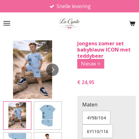
Snelle levering
Ga
direct
naar
de
hoofdinhoud
Jongens zomer set
babyblauw ICON met
teddybeer
Nieuw ⭐️
€ 24,95
Maten
4Y98/104
6Y110/116