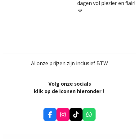
dagen vol plezier en flair!
💜
Al onze prijzen zijn inclusief BTW
Volg onze socials
klik op de iconen hieronder !
F
I
T
W
a
n
i
h
c
s
k
a
e
t
T
t